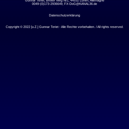
Gunnar Teriet, Breiter Weg №1, 44532 Lünen, Allemagne
0049-(0)173-2936649,
FX-DoG@KANAL36.de
Datenschutzerklärung
Copyright © 2022 [u.Z.] Gunnar Teriet - Alle Rechte vorbehalten. / All rights reserved.